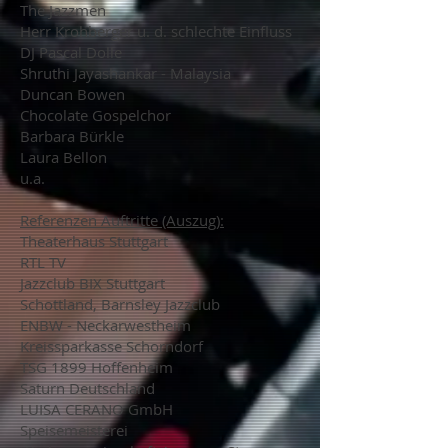
The Jazzmen
Herr Krohberger u. d. schlechte Einfluss
DJ Pascal Dolle
Shruthi Jayashankar - Malaysia
Duncan Bowen
Chocolate Gospelchor
Barbara Bürkle
Laura Bellon
u.a.
Referenzen Auftritte (Auszug):
Theaterhaus Stuttgart
RTL TV
Jazzclub BIX Stuttgart
Schottland, Barnsley Jazzclub
ENBW - Neckarwestheim
Kreissparkasse Schorndorf
TSG 1899 Hoffenheim
Saturn Deutschland
LUISA CERANO GmbH
Speisemeisterei