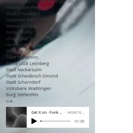
Werbegemeinschaft Asperger Str.
Holiday Inn Weilimdorf
Stadt Schorndorf
Gmünder ART
Messe Stuttgart
Firma Würth
Universität Stuttgart
Hochschule Aalen
Stadt Lauffen
Stadt Heilbronn
Firma UGB Leonberg
Stadt Neckarsulm
Stadt Schwäbisch Gmünd
Stadt Schorndorf
Volksbank Waiblingen
Burg Stettenfels
u.a.
Get it on - Funk Impro
Artist Name
-01:38