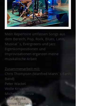
Mein Repertoire umfassen Songs aus
dem Bereich, Pop, Rock, Blues, Latin,
Musical´s, Evergreens und Jazz.
Eigenkompositionen und
Improvisationen ergänzen meine
musikalische Arbeit
Zusammenarbeit mit:
Chris Thompson (Manfred Mann´s Earth
Band)
Peter Wackel
Wolle Krivanek
Michele Centonza
Mike Janipka
Groove Connection