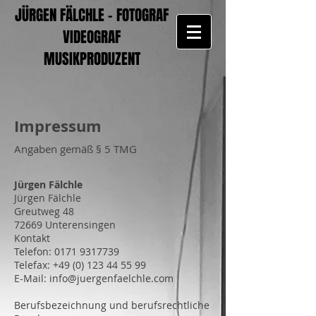
JÜRGEN FÄLCHLE - FOTOGRAF
VIDEOGRAF
MUSIKPRODUZENT
Impressum
Angaben gemäß § 5 TMG
Jürgen Fälchle
Jürgen Fälchle
Greutweg 48
72669 Unterensingen
Kontakt
Telefon:
0171 9317739
Telefax:
+49 (0) 123 44 55 99
E-Mail:
info@juergenfaelchle.com
Berufsbezeichnung und berufsrechtliche