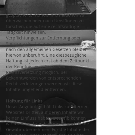
sind wir als Diensteanbieter jedoch nicht
verpflichtet, übermittelte oder
gespeicherte fremde Informationen zu
überwachen oder nach Umständen zu
forschen, die auf eine rechtswidrige
Tätigkeit hinweisen.
Verpflichtungen zur Entfernung oder
Sperrung der Nutzung von Informationen
nach den allgemeinen Gesetzen bleiben
hiervon unberührt. Eine diesbezügliche
Haftung ist jedoch erst ab dem Zeitpunkt
der Kenntnis einer konkreten
Rechtsverletzung möglich. Bei
Bekanntwerden von entsprechenden
Rechtsverletzungen werden wir diese
Inhalte umgehend entfernen.
Haftung für Links
Unser Angebot enthält Links zu externen
Websites Dritter, auf deren Inhalte wir
keinen Einfluss haben. Deshalb können
wir für diese fremden Inhalte auch keine
Gewähr übernehmen. Für die Inhalte der