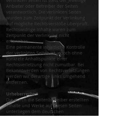
verlinkten Seiten ist stets der jeweilige
Anbieter oder Betreiber der Seiten
verantwortlich. Die verlinkten Seiten
wurden zum Zeitpunkt der Verlinkung
auf mögliche Rechtsverstöße überprüft.
Rechtswidrige Inhalte waren zum
Zeitpunkt der Verlinkung nicht
erkennbar.
Eine permanente inhaltliche Kontrolle
der verlinkten Seiten ist jedoch ohne
konkrete Anhaltspunkte einer
Rechtsverletzung nicht zumutbar. Bei
Bekanntwerden von Rechtsverletzungen
werden wir derartige Links umgehend
entfernen.
Urheberrecht
Die durch die Seitenbetreiber erstellten
Inhalte und Werke auf diesen Seiten
unterliegen dem deutschen
Urheberrecht. Die Vervielfältigung,
Bearbeitung, Verbreitung und jede Art
der Verwertung außerhalb der Grenzen
des Urheberrechtes bedürfen der