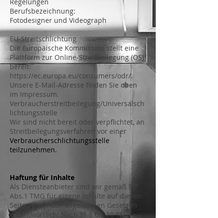
Regelungen
Berufsbezeichnung:
Fotodesigner und Videograph
EU-Streitschlichtung
Die Europäische Kommission stellt eine
Plattform zur Online-Streitbeilegung (OS)
bereit:
https://ec.europa.eu/consumers/odr/.
Unsere E-Mail-Adresse finden Sie oben
im Impressum.
Verbraucherstreitbeilegung/Universalsch
lichtungsstelle
Wir sind nicht bereit oder verpflichtet, an
Streitbeilegungsverfahren vor einer
Verbraucherschlichtungsstelle
teilzunehmen.
Haftung für Inhalte
Als Diensteanbieter sind wir gemäß § 7
Abs.1 TMG für eigene Inhalte auf diesen
Seiten nach den allgemeinen Gesetzen
verantwortlich. Nach §§ 8 bis 10 TMG